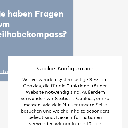
ut der Universität
 Kontakte waren
01
s definierte
ie haben Fragen
lbst eine
von RKI und
um
hten, zum anderen
eilhabekompass?
ikation erlaubt
und Teilhabe.
it der
ptfürsorgestellen
er Versorgung
 in der Broschüre
ationen 45:9–15
eses Kapitel jedoch
gen zum
n: „deutscher
e bzw. noch nicht
Cookie-Konfiguration
ntaktieren Sie uns.
einzupflegen.
ion bei schweren
Wir verwenden systemseitige Session-
eifendes
Cookies, die für die Funktionalität der
016 eingeholt. Die
chiatrische
Website notwendig sind. Außerdem
ust 2016 und sind
verwenden wir Statistik-Cookies, um zu
h nicht in Kraft
messen, wie viele Nutzer unsere Seite
r subjects with
besuchen und welche Inhalte besonders
zu betrachten. Der
iatry Psychiatr
beliebt sind. Diese Informationen
 vollem Umfang erst
verwenden wir nur intern für die