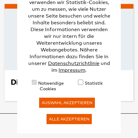
verwenden wir Statistik-Cookies,
um zu messen, wie viele Nutzer
unsere Seite besuchen und welche
Inhalte besonders beliebt sind.
Diese Informationen verwenden
wir nur intern für die
Weiterentwicklung unseres
Webangebotes. Nähere
Informationen dazu finden Sie in
unserer
Datenschutzrichtlinie
und
im
Impressum
.
Die DGPPN
Notwendige
Statistik
Cookies
AUSWAHL AKZEPTIEREN
ALLE AKZEPTIEREN
© DGPPN
KONTAKT
IMPRESSUM
DATENSCHUTZRICHTLINIE