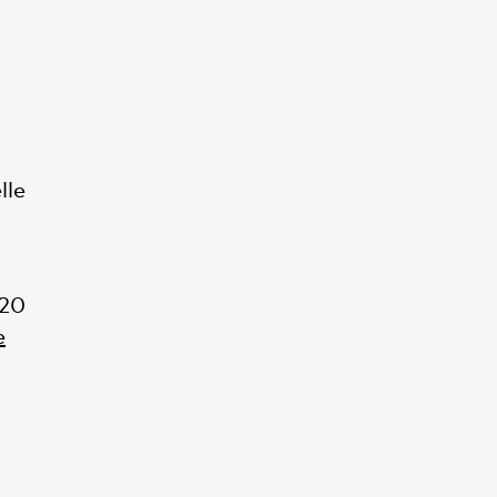
lle
 20
e