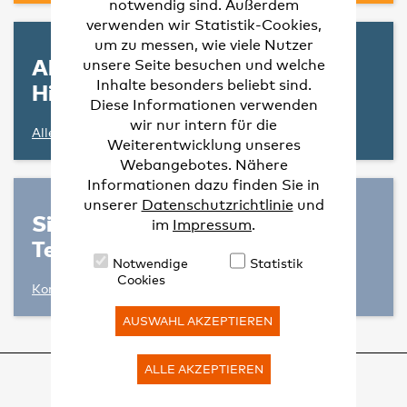
notwendig sind. Außerdem
verwenden wir Statistik-Cookies,
um zu messen, wie viele Nutzer
Abkürzungen, Quellen und
unsere Seite besuchen und welche
Inhalte besonders beliebt sind.
Hintergrund-Informationen
Diese Informationen verwenden
wir nur intern für die
Alles auf einen Blick
Weiterentwicklung unseres
Webangebotes. Nähere
Informationen dazu finden Sie in
unserer
Datenschutzrichtlinie
und
Sie haben Fragen zum
im
Impressum
.
Teilhabekompass II?
Notwendige
Statistik
Cookies
Kontaktieren Sie uns
AUSWAHL AKZEPTIEREN
ALLE AKZEPTIEREN
© DGPPN
KONTAKT
IMPRESSUM
DATENSCHUTZRICHTLINIE