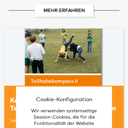
MEHR ERFAHREN
Kompakt und übersichtlich: der
Cookie-Konfiguration
Teilhabekompass II auf 92 Seiten
Wir verwenden systemseitige
Session-Cookies, die für die
Jetzt die neue Ausgabe herunterladen
Funktionalität der Website